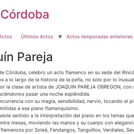
e Córdoba
Actos
Últimos Actos
Actos temporadas anteriores
ín Pareja
de Córdoba, celebro un acto flamenco en su sede del Rincón 
a lo largo de la historia de la peña, no solo por lo inusua
 por la clase de artista de JOAQUIN PAREJA OBREGON, con 
haciéndonos pasar una noche espléndida.
rencia con su magia, sensibilidad, nervio, tocando el p
emitidas a ese piano flamenquisimo.
dole sentido a la interpretación del piano en los temas qu
o entre mesas, moviendo las manos y su cuerpo con elegancia
flamencos por Soleá, Fandangos, Tanguillos, Verdiales, Sevi