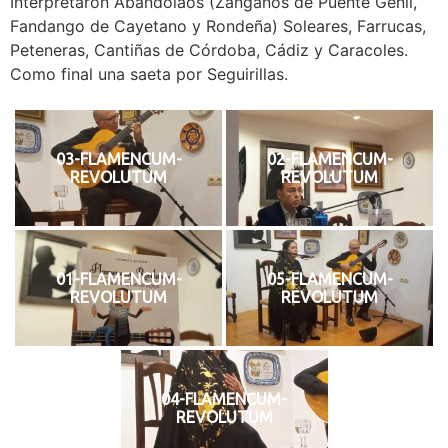
Interpretaron Abandolaos (Zánganos de Puente Genil,
Fandango de Cayetano y Rondeña) Soleares, Farrucas,
Peteneras, Cantiñas de Córdoba, Cádiz y Caracoles.
Como final una saeta por Seguirillas.
03-FLAMENCUM-
02-FLAMENCUM-
REVOLUTUM
REVOLUTUM
01-FLAMENCUM-
05-FLAMENCUM-
REVOLUTUM
REVOLUTUM
04-FLAMENCUM-
REVOLUTUM