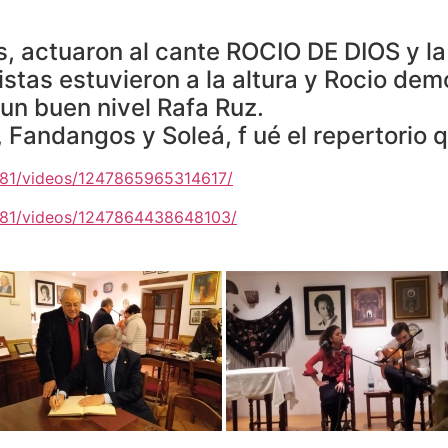
s, actuaron al cante ROCIO DE DIOS y l
stas estuvieron a la altura y Rocio de
un buen nivel Rafa Ruz.
Fandangos y Soleá, f ué el repertorio q
81/videos/1247865965314617/
481/videos/1247864438648103/