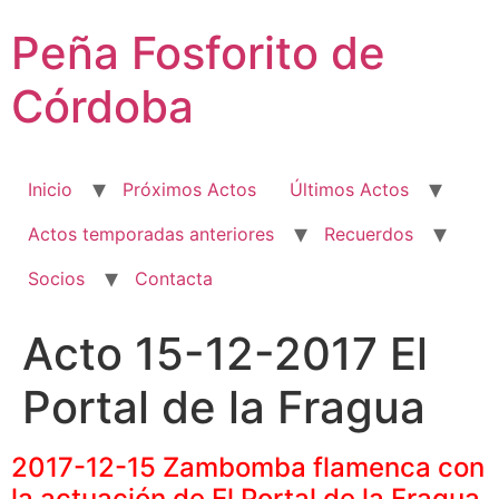
Ir
Peña Fosforito de
al
contenido
Córdoba
Inicio
Próximos Actos
Últimos Actos
Actos temporadas anteriores
Recuerdos
Socios
Contacta
Acto 15-12-2017 El
Portal de la Fragua
2017-12-15 Zambomba flamenca con
la actuación de El Portal de la Fragua.